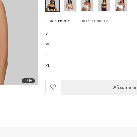
Color:
Negro
Guía de tallas
S
M
L
XL
1
/
10
Añadir a la