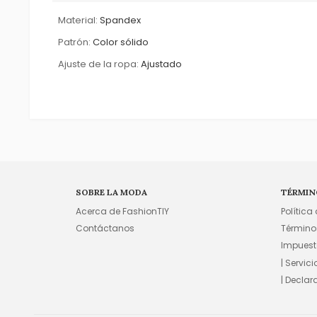
Material:
Spandex
Patrón:
Color sólido
Ajuste de la ropa:
Ajustado
SOBRE LA MODA
TÉRMIN
Acerca de FashionTIY
Política
Contáctanos
Término
Impuest
| Servic
| Declar