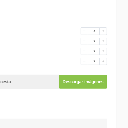
0
0
0
0
 cesta
Descargar imágenes