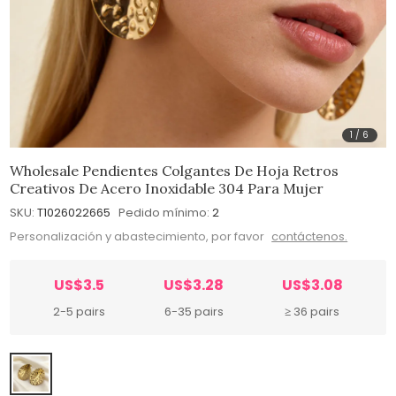
1
/
6
Wholesale Pendientes Colgantes De Hoja Retros
Creativos De Acero Inoxidable 304 Para Mujer
SKU:
T1026022665
Pedido mínimo:
2
Personalización y abastecimiento, por favor
contáctenos.
US$3.5
US$3.28
US$3.08
2-5 pairs
6-35 pairs
≥ 36 pairs