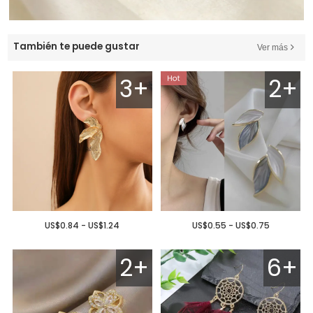
También te puede gustar
Ver más
3+
2+
US$0.84 - US$1.24
US$0.55 - US$0.75
2+
6+