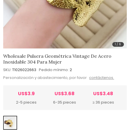
1
/
6
Wholesale Pulsera Geométrica Vintage De Acero
Inoxidable 304 Para Mujer
SKU:
T1026022663
Pedido mínimo:
2
Personalización y abastecimiento, por favor
contáctenos.
US$3.9
US$3.68
US$3.48
2-5 pieces
6-35 pieces
≥ 36 pieces