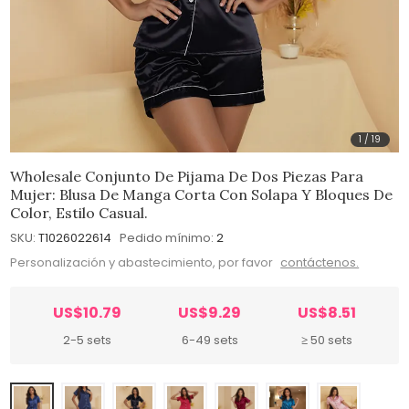
1
/
19
Wholesale Conjunto De Pijama De Dos Piezas Para
Mujer: Blusa De Manga Corta Con Solapa Y Bloques De
Color, Estilo Casual.
SKU:
T1026022614
Pedido mínimo:
2
Personalización y abastecimiento, por favor
contáctenos.
US$10.79
US$9.29
US$8.51
2-5 sets
6-49 sets
≥ 50 sets