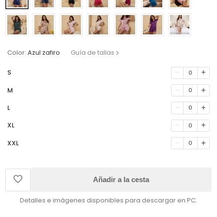
Color:
Azul zafiro
Guía de tallas
S
0
M
0
L
0
XL
0
XXL
0
Añadir a la cesta
Detalles e imágenes disponibles para descargar en PC.