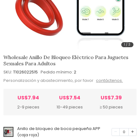
1
/
3
Wholesale Anillo De Bloqueo Eléctrico Para Juguetes
Sexuales Para Adultos
SKU:
T1026022515
Pedido mínimo:
2
Personalización y abastecimiento, por favor
contáctenos.
US$7.94
US$7.54
US$7.39
2-9 pieces
10-49 pieces
≥ 50 pieces
Anillo de bloqueo de boca pequeña APP
0
(caja roja)