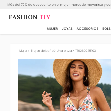
¡Más del 70% de descuento en el mejor mercado mayorista y co
FASHION⁠
TIY
MUJER
JOYAS
ACCESORIOS
BOLS
Mujer
Trajes de baño
Una pieza
T10260225103