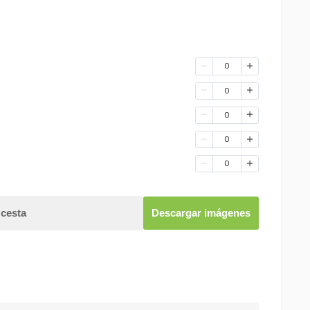
0
0
0
0
0
 cesta
Descargar imágenes