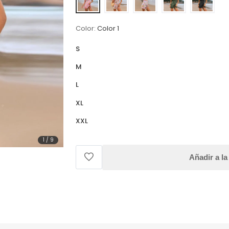
Color:
Color 1
S
M
L
XL
XXL
1
/
9
Añadir a la