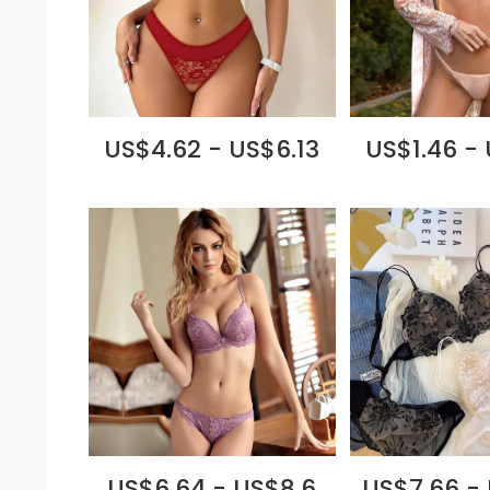
US$4.62 - US$6.13
US$1.46 -
US$6.64 - US$8.6
US$7.66 -