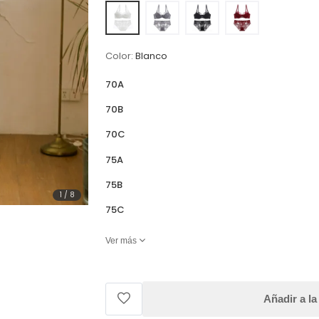
Color:
Blanco
70A
70B
70C
75A
75B
1
/
8
75C
Ver más
Añadir a la