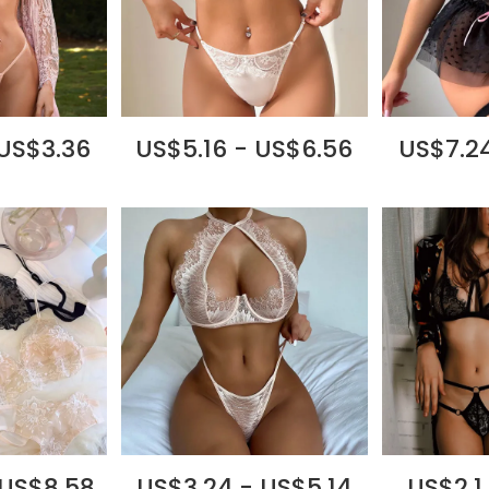
 US$3.36
US$5.16 - US$6.56
US$7.24
 US$8.58
US$3.24 - US$5.14
US$2.1