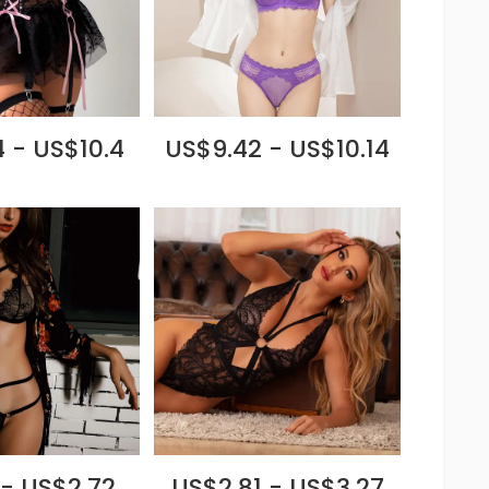
 - US$10.4
US$9.42 - US$10.14
 - US$2.72
US$2.81 - US$3.27