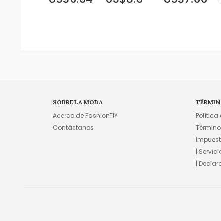
SOBRE LA MODA
TÉRMIN
Acerca de FashionTIY
Política
Contáctanos
Término
Impuest
| Servic
| Declar