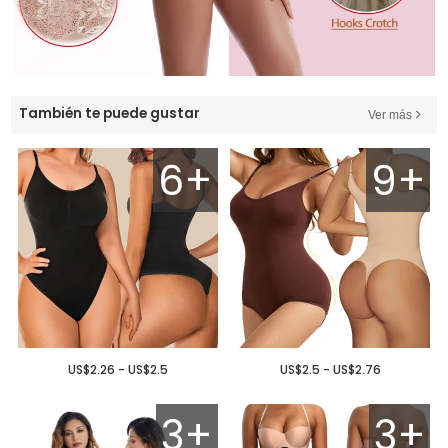
También te puede gustar
Ver más
6+
9+
US$2.26 - US$2.5
US$2.5 - US$2.76
3+
3+