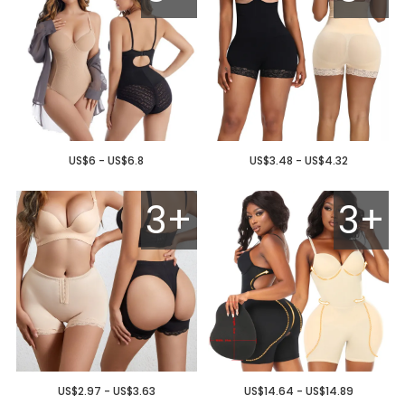
US$6 - US$6.8
US$3.48 - US$4.32
3+
3+
US$2.97 - US$3.63
US$14.64 - US$14.89