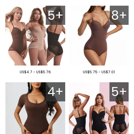
5+
8+
US$4.7 - US$5.76
US$5.75 - US$7.01
4+
5+