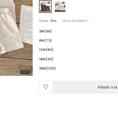
Color:
Gris
Guía de tallas
3M(66)
6M(73)
12M(80)
18M(90)
36M(100)
1
/
7
Añadir a la