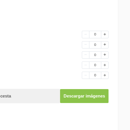
0
0
0
0
0
 cesta
Descargar imágenes