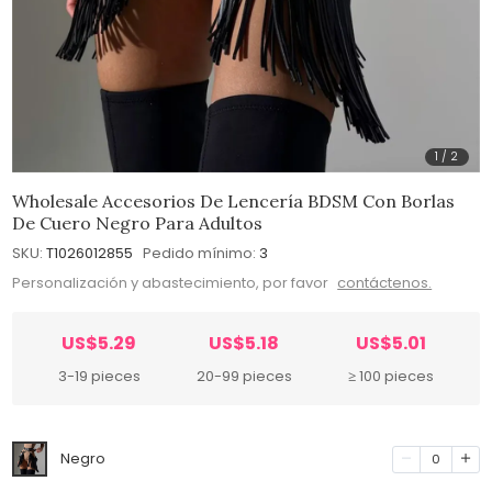
1
/
2
Wholesale Accesorios De Lencería BDSM Con Borlas
De Cuero Negro Para Adultos
SKU:
T1026012855
Pedido mínimo:
3
Personalización y abastecimiento, por favor
contáctenos.
US$5.29
US$5.18
US$5.01
3-19 pieces
20-99 pieces
≥ 100 pieces
Negro
0