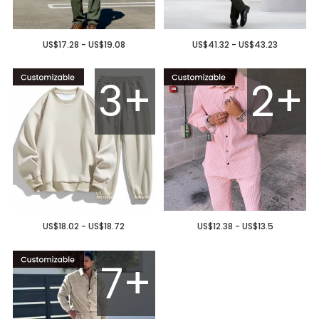
US$17.28 - US$19.08
US$41.32 - US$43.23
3+
2+
US$18.02 - US$18.72
US$12.38 - US$13.5
7+