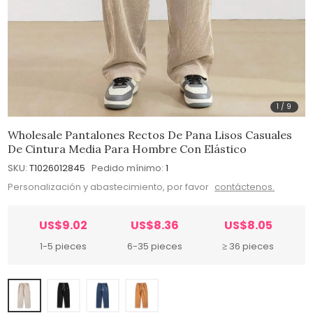
1
/
9
Wholesale Pantalones Rectos De Pana Lisos Casuales
De Cintura Media Para Hombre Con Elástico
SKU:
T1026012845
Pedido mínimo:
1
Personalización y abastecimiento, por favor
contáctenos.
US$9.02
US$8.36
US$8.05
1-5 pieces
6-35 pieces
≥ 36 pieces