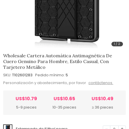
1
/
2
Wholesale Cartera Automática Antimagnética De
Cuero Genuino Para Hombre, Estilo Casual, Con
Tarjetero Metálico
SKU:
T102601283
Pedido mínimo:
5
Personalización y abastecimiento, por favor
contáctenos.
US$10.79
US$10.65
US$10.49
5-9 pieces
10-35 pieces
≥ 36 pieces
Estampado de fútbol negro
0