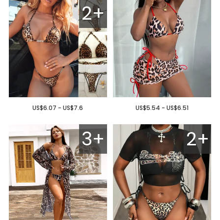
2+
US$6.07 - US$7.6
US$5.54 - US$6.51
3+
2+