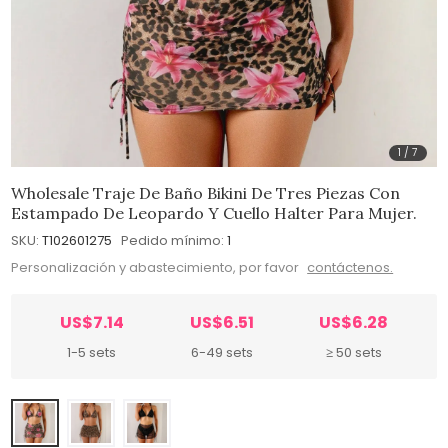
1
/
7
Wholesale Traje De Baño Bikini De Tres Piezas Con
Estampado De Leopardo Y Cuello Halter Para Mujer.
SKU:
T102601275
Pedido mínimo:
1
Personalización y abastecimiento, por favor
contáctenos.
US$7.14
US$6.51
US$6.28
1-5 sets
6-49 sets
≥ 50 sets