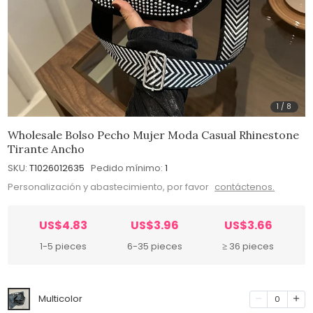
1
/
8
Wholesale Bolso Pecho Mujer Moda Casual Rhinestone
Tirante Ancho
SKU:
T1026012635
Pedido mínimo:
1
Personalización y abastecimiento, por favor
contáctenos.
US$4.83
US$3.96
US$3.66
1-5 pieces
6-35 pieces
≥ 36 pieces
Multicolor
0