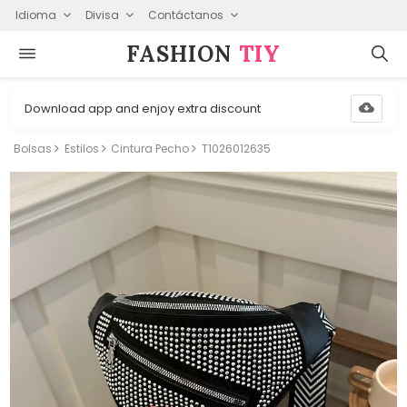
Idioma
Divisa
Contáctanos
FASHION⁠
TIY
Download app and enjoy extra discount
Bolsas
Estilos
Cintura Pecho
T1026012635