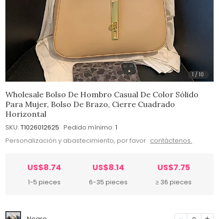
1
/
10
Wholesale Bolso De Hombro Casual De Color Sólido
Para Mujer, Bolso De Brazo, Cierre Cuadrado
Horizontal
SKU:
T1026012625
Pedido mínimo:
1
Personalización y abastecimiento, por favor
contáctenos.
US$8.74
US$8.14
US$7.75
1-5 pieces
6-35 pieces
≥ 36 pieces
Negro
0