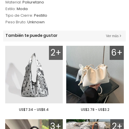
Material:
Poliuretano
Estilo:
Moda
Tipo de Cierre:
Pestillo
Peso Bruto:
Unknown
También te puede gustar
Ver más
2+
6+
US$7.34 - US$8.4
US$2.78 - US$3.2
3+
2+