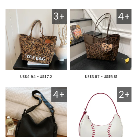
3+
4+
US$4.94 - US$7.2
US$3.67 - US$5.81
4+
2+