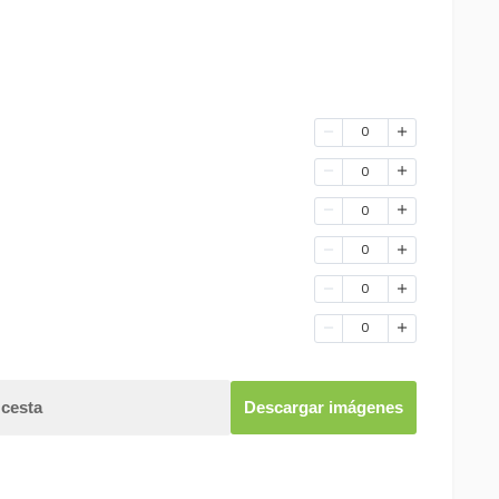
0
0
0
0
0
0
 cesta
Descargar imágenes