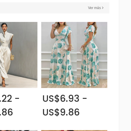
Ver más
.22 -
US$6.93 -
.86
US$9.86