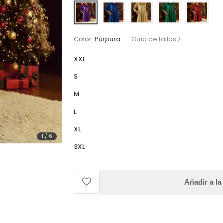
Color:
Púrpura
Guía de tallas
XXL
S
M
L
XL
1
/
6
3XL
Añadir a la