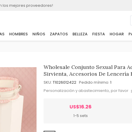
n los mejores proveedores!
AS
HOMBRES
NIÑOS
ZAPATOS
BELLEZA
FIESTA
HOGAR
P
Wholesale Conjunto Sexual Para A
Sirvienta, Accesorios De Lencerí
SKU:
T1026012422
Pedido mínimo:
1
Personalización y abastecimiento, por favor
US$16.26
1-5 sets