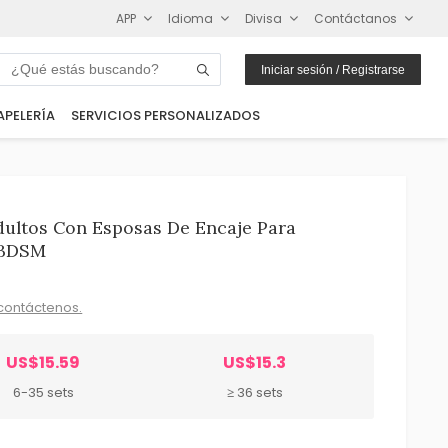
APP
Idioma
Divisa
Contáctanos
Iniciar sesión / Registrarse
APELERÍA
SERVICIOS PERSONALIZADOS
dultos Con Esposas De Encaje Para
a BDSM
contáctenos.
US$15.59
US$15.3
6-35 sets
≥ 36 sets