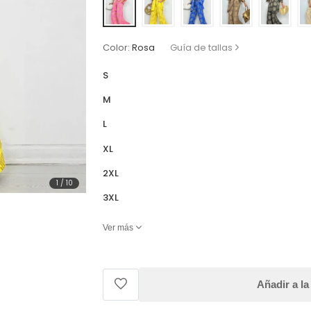
Color:
Rosa
Guía de tallas
S
M
L
XL
2XL
1
/
10
3XL
Ver más
Añadir a la