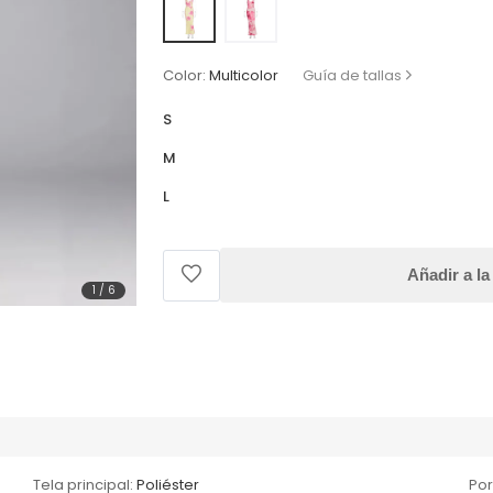
Color:
Multicolor
Guía de tallas
S
M
L
Añadir a la
1
/
6
Tela principal:
Poliéster
Por