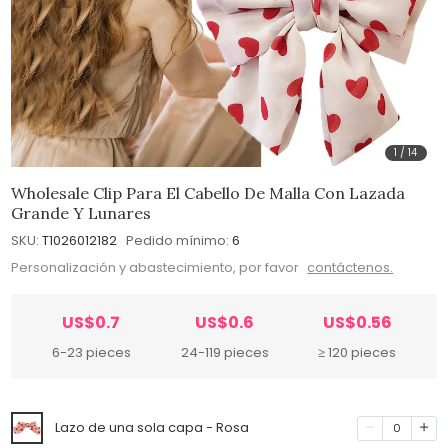
1
/
14
Wholesale Clip Para El Cabello De Malla Con Lazada
Grande Y Lunares
SKU:
T1026012182
Pedido mínimo:
6
Personalización y abastecimiento, por favor
contáctenos.
US$0.7
US$0.6
US$0.56
6-23 pieces
24-119 pieces
≥ 120 pieces
Lazo de una sola capa - Rosa
0