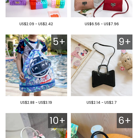
US$2.09 - US$2.42
US$6.56 - US$7.96
5+
9+
US$2.88 - US$3.19
US$2.14 - US$2.7
10+
6+