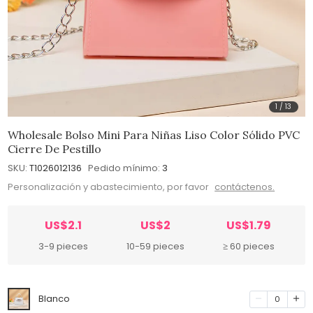
1
/
13
Wholesale Bolso Mini Para Niñas Liso Color Sólido PVC
Cierre De Pestillo
SKU:
T1026012136
Pedido mínimo:
3
Personalización y abastecimiento, por favor
contáctenos.
US$2.1
US$2
US$1.79
3-9 pieces
10-59 pieces
≥ 60 pieces
Blanco
0