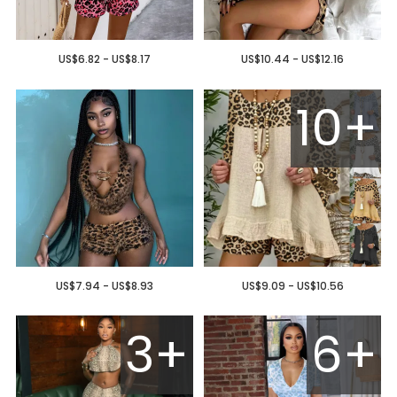
US$6.82 - US$8.17
US$10.44 - US$12.16
10+
US$7.94 - US$8.93
US$9.09 - US$10.56
3+
6+