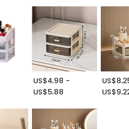
-
US$4.98 -
US$8.2
US$5.88
US$9.2