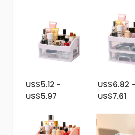
US$5.12 -
US$6.82 
US$5.97
US$7.61