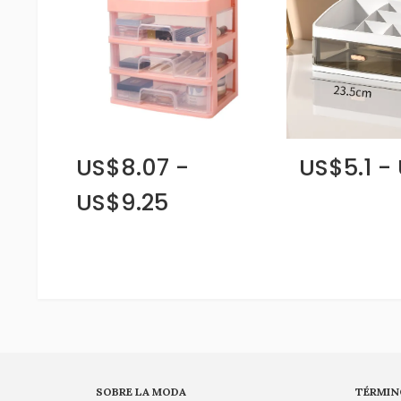
US$8.07 -
US$5.1 -
US$9.25
SOBRE LA MODA
TÉRMIN