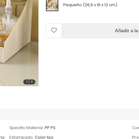
Pequeño (26,5 x 16 x 12 cm)
Añadir a la
1
/
4
Specific Material:
PP PS
Com
ono
Estampado:
Color liso
Pro