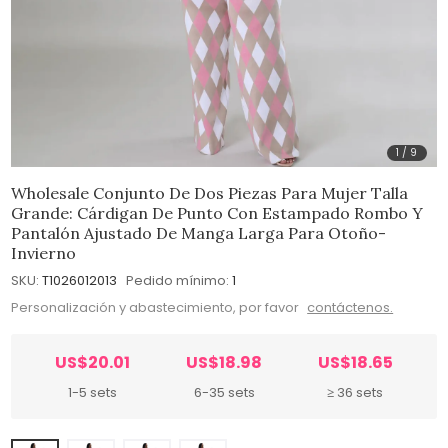
1
/
9
Wholesale Conjunto De Dos Piezas Para Mujer Talla
Grande: Cárdigan De Punto Con Estampado Rombo Y
Pantalón Ajustado De Manga Larga Para Otoño-
Invierno
SKU:
T1026012013
Pedido mínimo:
1
Personalización y abastecimiento, por favor
contáctenos.
US$20.01
US$18.98
US$18.65
1-5 sets
6-35 sets
≥ 36 sets