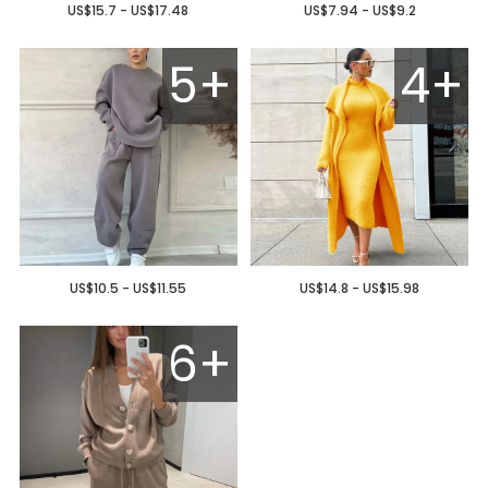
US$15.7 - US$17.48
US$7.94 - US$9.2
5+
4+
US$10.5 - US$11.55
US$14.8 - US$15.98
6+