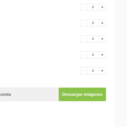
0
0
0
0
0
 cesta
Descargar imágenes