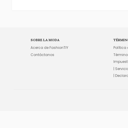
SOBRE LA MODA
TÉRMIN
Acerca de FashionTIY
Política
Contáctanos
Término
Impuest
| Servic
| Declar