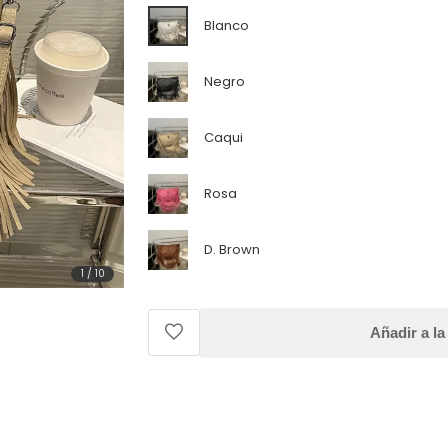
Blanco
Negro
Caqui
Rosa
D. Brown
1
/
10
Añadir a la