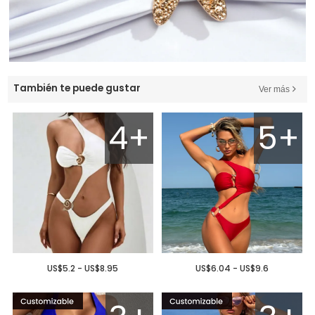
También te puede gustar
Ver más
4+
5+
US$5.2 - US$8.95
US$6.04 - US$9.6