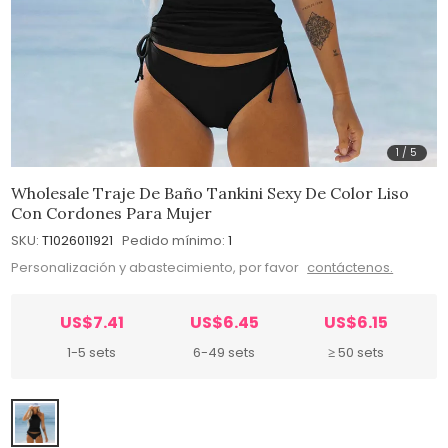
1
/
5
Wholesale Traje De Baño Tankini Sexy De Color Liso
Con Cordones Para Mujer
SKU:
T1026011921
Pedido mínimo:
1
Personalización y abastecimiento, por favor
contáctenos.
US$7.41
US$6.45
US$6.15
1-5 sets
6-49 sets
≥ 50 sets