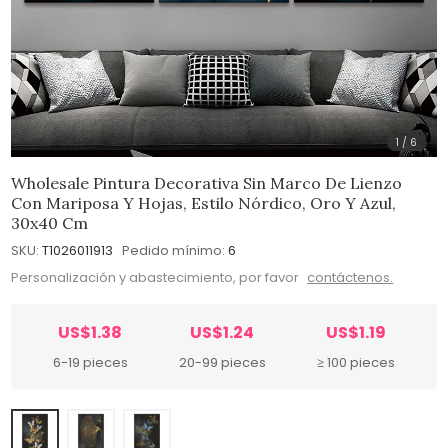
1
/
6
Wholesale Pintura Decorativa Sin Marco De Lienzo
Con Mariposa Y Hojas, Estilo Nórdico, Oro Y Azul,
30x40 Cm
SKU:
T1026011913
Pedido mínimo:
6
Personalización y abastecimiento, por favor
contáctenos.
US$1.38
US$1.24
US$1.19
6-19 pieces
20-99 pieces
≥ 100 pieces