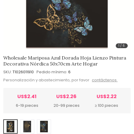
1
/
6
Wholesale Mariposa Azul Dorada Hoja Lienzo Pintura
Decorativa Nórdica 50x70cm Arte Hogar
SKU:
T1026011910
Pedido mínimo:
6
Personalización y abastecimiento, por favor
contáctenos.
US$2.41
US$2.26
US$2.22
6-19 pieces
20-99 pieces
≥ 100 pieces