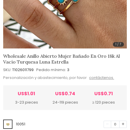
1
/
7
Wholesale Anillo Abierto Mujer Bañado En Oro 18k Al
Vacío Turquesa Luna Estrella
SKU:
T1026011799
Pedido mínimo:
3
Personalización y abastecimiento, por favor
contáctenos.
US$1.01
US$0.74
US$0.71
3-23 pieces
24-119 pieces
≥ 120 pieces
10051
0