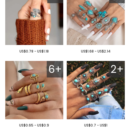
US$0.78 - US$1.18
US$1.68 - US$2.14
6+
2+
US$0.65 - US$0.9
US$0.7 - US$1