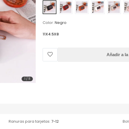
Color:
Negro
11X4.5X8
Añadir a la
1
/
11
Ranuras para tarjetas:
7-12
Bol