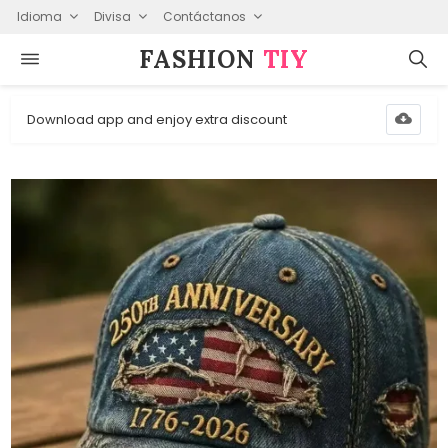
Idioma
Divisa
Contáctanos
FASHION⁠
TIY
Download app and enjoy extra discount