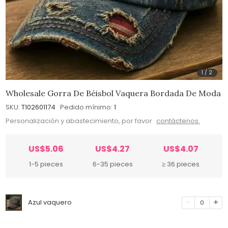
1
/
2
Wholesale Gorra De Béisbol Vaquera Bordada De Moda
SKU:
T102601174
Pedido mínimo:
1
Personalización y abastecimiento, por favor
contáctenos.
US$5.06
US$4.27
US$4.07
1-5 pieces
6-35 pieces
≥ 36 pieces
Azul vaquero
0