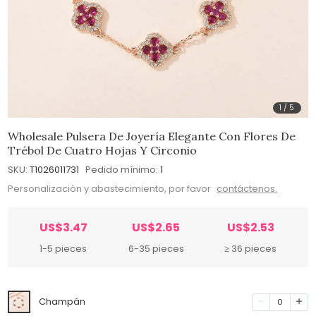
1
/
5
Wholesale Pulsera De Joyería Elegante Con Flores De
Trébol De Cuatro Hojas Y Circonio
SKU:
T1026011731
Pedido mínimo:
1
Personalización y abastecimiento, por favor
contáctenos.
US$3.47
US$2.65
US$2.53
1-5 pieces
6-35 pieces
≥ 36 pieces
Champán
0