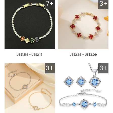
7+
3+
US$1.54 - US$2.15
US$2.68 - US$3.09
3+
3+