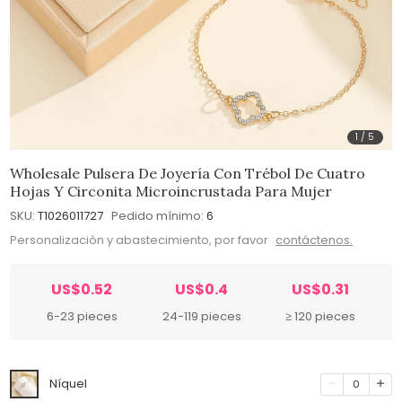
1
/
5
Wholesale Pulsera De Joyería Con Trébol De Cuatro
Hojas Y Circonita Microincrustada Para Mujer
SKU:
T1026011727
Pedido mínimo:
6
Personalización y abastecimiento, por favor
contáctenos.
US$0.52
US$0.4
US$0.31
6-23 pieces
24-119 pieces
≥ 120 pieces
Níquel
0