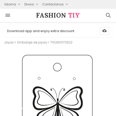
Idioma
Divisa
Contáctanos
FASHION⁠
TIY
Download app and enjoy extra discount
Joyas
Embalaje de joyas
T102601172522