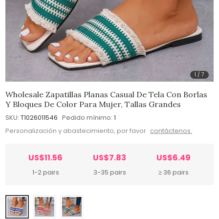
1
/
7
Wholesale Zapatillas Planas Casual De Tela Con Borlas
Y Bloques De Color Para Mujer, Tallas Grandes
SKU:
T1026011546
Pedido mínimo:
1
Personalización y abastecimiento, por favor
contáctenos.
US$11.56
US$7.83
US$6.49
1-2 pairs
3-35 pairs
≥ 36 pairs