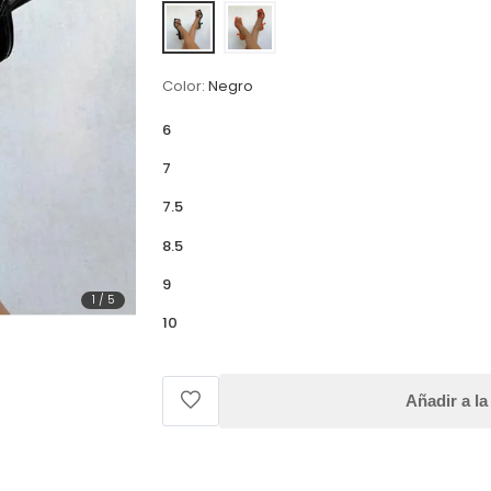
Color:
Negro
6
7
7.5
8.5
9
1
/
5
10
Añadir a la