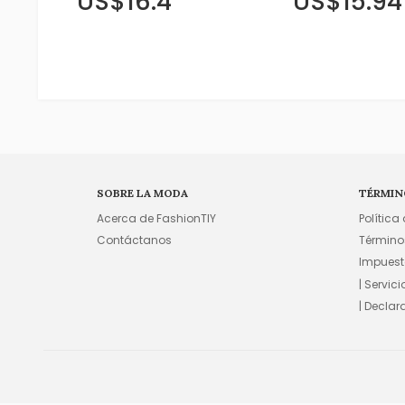
US$16.4
US$15.94
SOBRE LA MODA
TÉRMIN
Acerca de FashionTIY
Política
Contáctanos
Término
Impuest
| Servic
| Declar