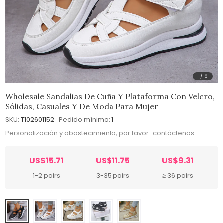
1
/
9
Wholesale Sandalias De Cuña Y Plataforma Con Velcro,
Sólidas, Casuales Y De Moda Para Mujer
SKU:
T102601152
Pedido mínimo:
1
Personalización y abastecimiento, por favor
contáctenos.
US$15.71
US$11.75
US$9.31
1-2 pairs
3-35 pairs
≥ 36 pairs