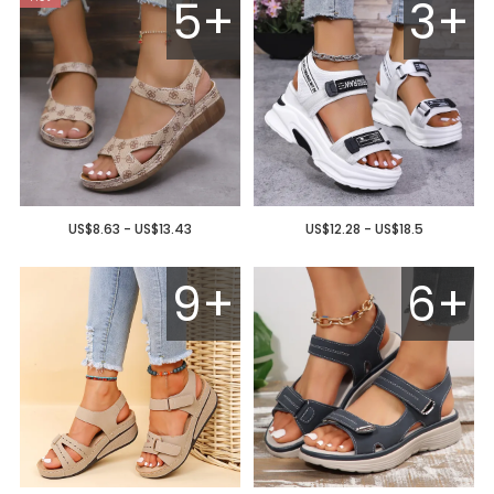
5+
3+
US$8.63 - US$13.43
US$12.28 - US$18.5
9+
6+