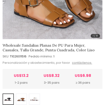
1
/
8
Wholesale Sandalias Planas De PU Para Mujer,
Casuales, Talla Grande, Punta Cuadrada, Color Liso
SKU:
T1026011516
Pedido mínimo:
1
Personalización y abastecimiento, por favor
contáctenos.
US$13.2
US$8.32
US$6.98
1-2 pairs
3-35 pairs
≥ 36 pairs