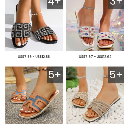
4+
3+
US$7.89 - US$12.88
US$7.97 - US$12.62
5+
5+