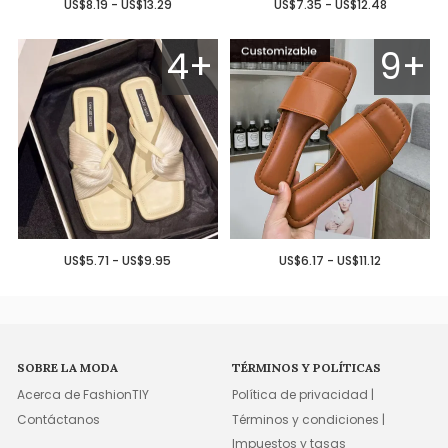
US$8.19 - US$13.29
US$7.35 - US$12.48
4+
9+
US$5.71 - US$9.95
US$6.17 - US$11.12
SOBRE LA MODA
TÉRMINOS Y POLÍTICAS
Acerca de FashionTIY
Política de privacidad |
Contáctanos
Términos y condiciones |
Impuestos y tasas