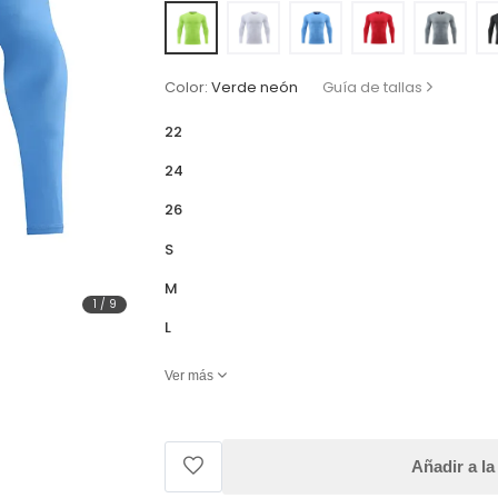
Color:
Verde neón
Guía de tallas
22
24
26
S
M
1
/
9
L
Ver más
Añadir a la