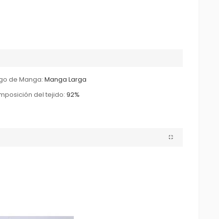
go de Manga:
Manga Larga
posición del tejido:
92%