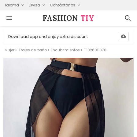
Idioma
Divisa
Contáctanos
FASHION⁠
TIY
Download app and enjoy extra discount
Mujer
Trajes de baño
Encubrimientos
T1026011078