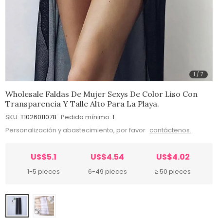
1
/
7
Wholesale Faldas De Mujer Sexys De Color Liso Con
Transparencia Y Talle Alto Para La Playa.
SKU:
T1026011078
Pedido mínimo:
1
Personalización y abastecimiento, por favor
contáctenos.
US$5.1
US$4.54
US$4.02
1-5 pieces
6-49 pieces
≥ 50 pieces