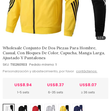
1
/
11
Wholesale Conjunto De Dos Piezas Para Hombre,
Casual, Con Bloques De Color, Capucha, Manga Larga,
Ajustado Y Pantalones
SKU:
T102601103
Pedido mínimo:
1
Personalización y abastecimiento, por favor
contáctenos.
US$8.94
US$8.37
US$8.07
1-5 sets
6-35 sets
≥ 36 sets