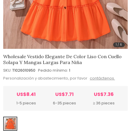
1
/
6
Wholesale Vestido Elegante De Color Liso Con Cuello
Solapa Y Mangas Largas Para Niña
SKU:
T1026010950
Pedido mínimo:
1
Personalización y abastecimiento, por favor
contáctenos.
US$8.41
US$7.71
US$7.36
1-5 pieces
6-35 pieces
≥ 36 pieces