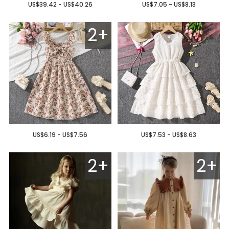
US$39.42 - US$40.26
US$7.05 - US$8.13
2+
US$6.19 - US$7.56
US$7.53 - US$8.63
2+
2+