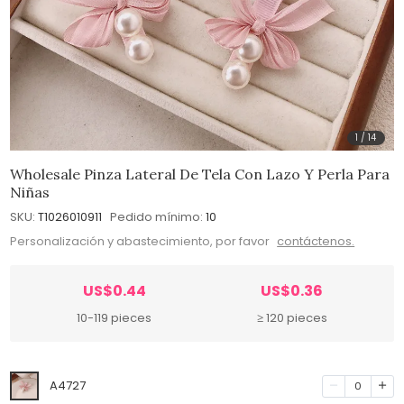
1
/
14
Wholesale Pinza Lateral De Tela Con Lazo Y Perla Para
Niñas
SKU:
T1026010911
Pedido mínimo:
10
Personalización y abastecimiento, por favor
contáctenos.
US$0.44
US$0.36
10-119 pieces
≥ 120 pieces
A4727
0