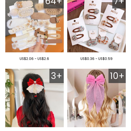
64+
7+
US$2.06 - US$2.6
US$0.36 - US$0.59
3+
10+