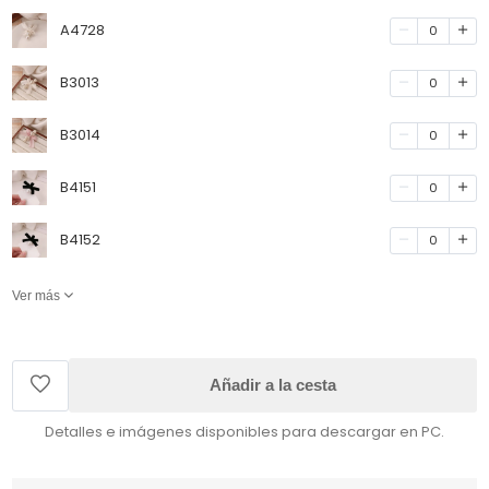
A4728
0
B3013
0
B3014
0
B4151
0
B4152
0
Ver más
Añadir a la cesta
Detalles e imágenes disponibles para descargar en PC.