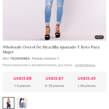
1
/
7
Wholesale Overol De Mezclilla Ajustado Y Roto Para
Mujer
SKU:
T1026010864
Pedido mínimo:
1
Personalización y abastecimiento, por favor
contáctenos.
US$13.88
US$12.67
US$12.43
1-5 pieces
6-35 pieces
≥ 36 pieces