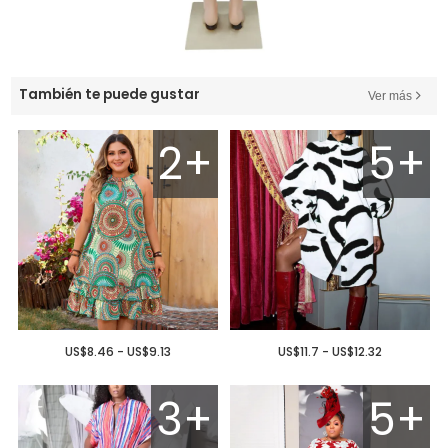
También te puede gustar
Ver más
2+
5+
US$8.46 - US$9.13
US$11.7 - US$12.32
3+
5+