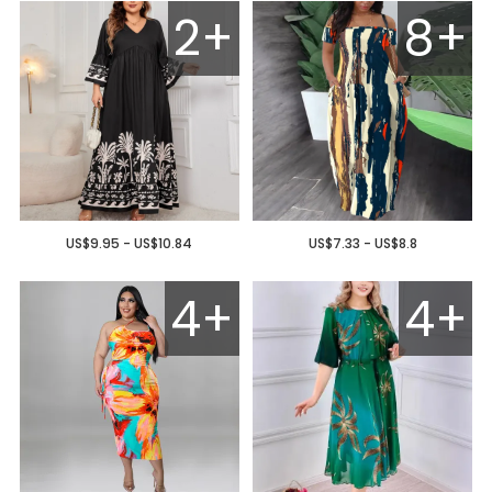
2+
8+
US$9.95 - US$10.84
US$7.33 - US$8.8
4+
4+