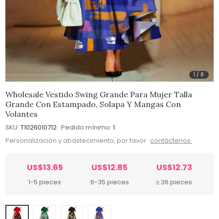
1
/
8
Wholesale Vestido Swing Grande Para Mujer Talla
Grande Con Estampado, Solapa Y Mangas Con
Volantes
SKU:
T1026010712
Pedido mínimo:
1
Personalización y abastecimiento, por favor
contáctenos.
US$13.65
US$12.85
US$12.73
1-5 pieces
6-35 pieces
≥ 36 pieces