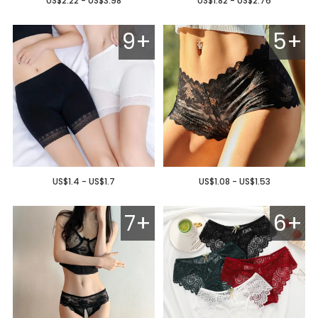
US$2.22 - US$3.98
US$1.82 - US$2.76
9+
5+
US$1.4 - US$1.7
US$1.08 - US$1.53
7+
6+