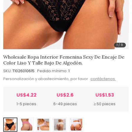
1
/
9
Wholesale Ropa Interior Femenina Sexy De Encaje De
Color Liso Y Talle Bajo De Algodón.
SKU:
T1026010615
Pedido mínimo:
1
Personalización y abastecimiento, por favor
contáctenos.
US$4.22
US$2.6
US$1.53
1-5 pieces
6-49 pieces
≥ 50 pieces