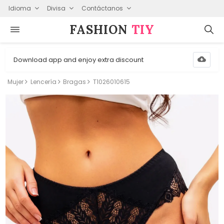
Idioma
Divisa
Contáctanos
FASHION⁠
TIY
Download app and enjoy extra discount
Mujer
Lencería
Bragas
T1026010615