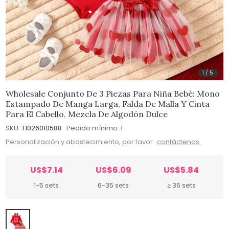
1
/
5
Wholesale Conjunto De 3 Piezas Para Niña Bebé: Mono
Estampado De Manga Larga, Falda De Malla Y Cinta
Para El Cabello, Mezcla De Algodón Dulce
SKU:
T1026010588
Pedido mínimo:
1
Personalización y abastecimiento, por favor
contáctenos.
US$7.14
US$6.09
US$5.84
1-5 sets
6-35 sets
≥ 36 sets