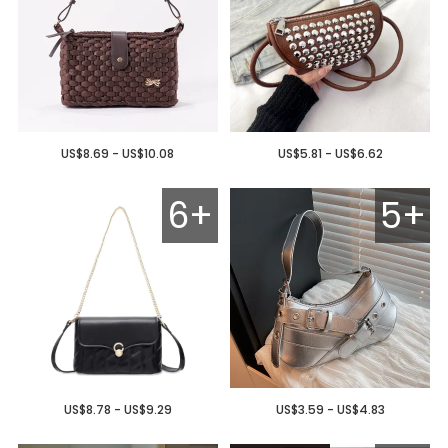
US$8.69 - US$10.08
US$5.81 - US$6.62
6+
5+
US$8.78 - US$9.29
US$3.59 - US$4.83