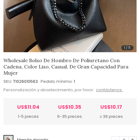
1
/
11
Wholesale Bolso De Hombro De Poliuretano Con
Cadena, Color Liso, Casual, De Gran Capacidad Para
Mujer
SKU:
T1026010563
Pedido mínimo:
1
Personalización y abastecimiento, por favor
contáctenos.
US$11.04
US$10.35
US$10.17
1-5 pieces
6-35 pieces
≥ 36 pieces
Marrón dorado
0